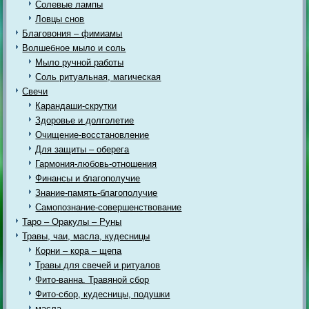
Солевые лампы
Ловцы снов
Благовония – фимиамы
Волшебное мыло и соль
Мыло ручной работы
Соль ритуальная, магическая
Свечи
Карандаши-скрутки
Здоровье и долголетие
Очищение-восстановление
Для защиты – оберега
Гармония-любовь-отношения
Финансы и благополучие
Знание-память-благополучие
Самопознание-совершенствование
Таро – Оракулы – Руны
Травы, чаи, масла, кудесницы
Корни – кора – щепа
Травы для свечей и ритуалов
Фито-ванна. Травяной сбор
Фито-сбор, кудесницы, подушки
масла