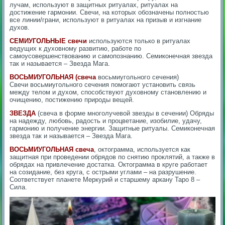
лучам, используют в защитных ритуалах, ритуалах на
достижение гармонии. Свечи, на которых обозначены полностью
все линии/грани, используют в ритуалах на призыв и изгнание
духов.
СЕМИУГОЛЬНЫЕ свечи
используются только в ритуалах
ведущих к духовному развитию, работе по
самоусовершенствованию и самопознанию. Семиконечная звезда
так и называется – Звезда Мага.
ВОСЬМИУГОЛЬНАЯ (свеча
восьмиугольного сечения)
Свечи восьмиугольного сечения помогают установить связь
между телом и духом, способствуют духовному становлению и
очищению, постижению природы вещей.
ЗВЕЗДА
(свеча в форме многолучевой звезды в сечении) Обряды
на надежду, любовь, радость и процветание, изобилие, удачу,
гармонию и получение энергии. Защитные ритуалы. Семиконечная
звезда так и называется – Звезда Мага.
ВОСЬМИУГОЛЬНАЯ свеча
, октограмма, используется как
защитная при проведении обрядов по снятию проклятий, а также в
обрядах на привлечение достатка. Октограмма в круге работает
на созидание, без круга, с острыми углами – на разрушение.
Соответствует планете Меркурий и старшему аркану Таро 8 –
Сила.