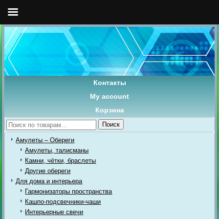
Контакты
My account
Корзина
Искать:
Поиск
Амулеты – Обереги
Амулеты, талисманы
Камни, чётки, браслеты
Другие обереги
Для дома и интерьера
Гармонизаторы пространства
Кашпо-подсвечники-чаши
Интерьерные свечи