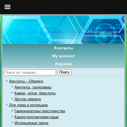
Контакты
My account
Корзина
Искать:
Поиск
Амулеты – Обереги
Амулеты, талисманы
Камни, чётки, браслеты
Другие обереги
Для дома и интерьера
Гармонизаторы пространства
Кашпо-подсвечники-чаши
Интерьерные свечи