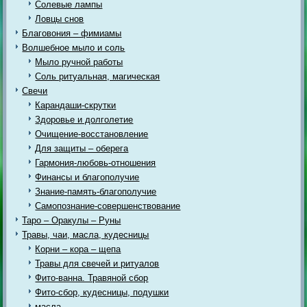
Солевые лампы
Ловцы снов
Благовония – фимиамы
Волшебное мыло и соль
Мыло ручной работы
Соль ритуальная, магическая
Свечи
Карандаши-скрутки
Здоровье и долголетие
Очищение-восстановление
Для защиты – оберега
Гармония-любовь-отношения
Финансы и благополучие
Знание-память-благополучие
Самопознание-совершенствование
Таро – Оракулы – Руны
Травы, чаи, масла, кудесницы
Корни – кора – щепа
Травы для свечей и ритуалов
Фито-ванна. Травяной сбор
Фито-сбор, кудесницы, подушки
масла