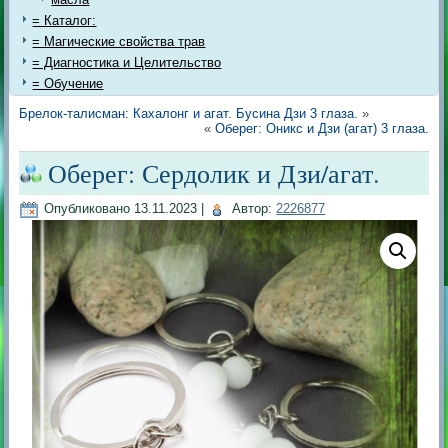
= Каталог:
= Магические свойства трав
= Диагностика и Целительство
= Обучение
Брелок-талисман: Кахалонг и агат. Бусина Дзи 3 глаза.
»
«
Оберег: Оникс и Дзи (агат) 3 глаза.
Оберег: Сердолик и Дзи/агат.
Опубликовано
13.11.2023
|
Автор:
2226877