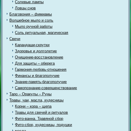
Солевые лампы
Ловцы снов
Благовония – фимиамы
Волшебное мыло и соль
Мыло ручной работы
Соль ритуальная, магическая
Свечи
Карандаши-скрутки
Здоровье и долголетие
Очищение-восстановление
Для защиты – оберега
Гармония-любовь-отношения
Финансы и благополучие
Знание-память-благополучие
Самопознание-совершенствование
Таро – Оракулы – Руны
Травы, чаи, масла, кудесницы
Корни – кора – щепа
Травы для свечей и ритуалов
Фито-ванна. Травяной сбор
Фито-сбор, кудесницы, подушки
масла