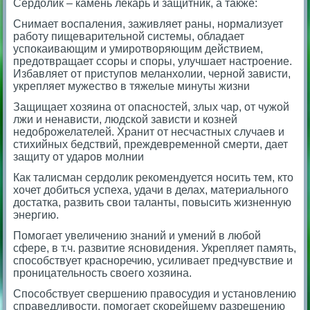
Сердолик – камень лекарь и защитник, а также:
Снимает воспаления, заживляет раны, нормализует
работу пищеварительной системы, обладает
успокаивающим и умиротворяющим действием,
предотвращает ссоры и споры, улучшает настроение.
Избавляет от приступов меланхолии, черной зависти,
укрепляет мужество в тяжелые минуты жизни
Защищает хозяина от опасностей, злых чар, от чужой
лжи и ненависти, людской зависти и козней
недоброжелателей. Хранит от несчастных случаев и
стихийных бедствий, преждевременной смерти, дает
защиту от ударов молнии
Как талисман сердолик рекомендуется носить тем, кто
хочет добиться успеха, удачи в делах, материального
достатка, развить свои таланты, повысить жизненную
энергию.
Помогает увеличению знаний и умений в любой
сфере, в т.ч. развитие ясновидения. Укрепляет память,
способствует красноречию, усиливает предчувствие и
проницательность своего хозяина.
Способствует свершению правосудия и установлению
справедливости, помогает скорейшему разрешению