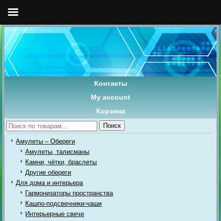
Контакты
My account
Корзина
Искать:
Поиск
Амулеты – Обереги
Амулеты, талисманы
Камни, чётки, браслеты
Другие обереги
Для дома и интерьера
Гармонизаторы пространства
Кашпо-подсвечники-чаши
Интерьерные свечи