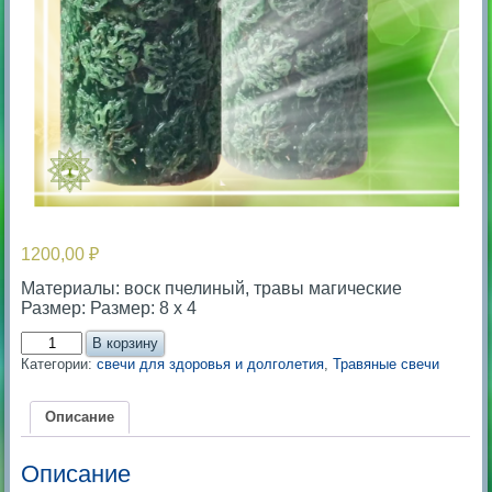
1200,00
₽
Материалы: воск пчелиный, травы магические
Размер: Размер: 8 х 4
Количество
В корзину
товара
Категории:
свечи для здоровья и долголетия
,
Травяные свечи
Программная
свеча:
Дар
Описание
Предвидения.
Описание