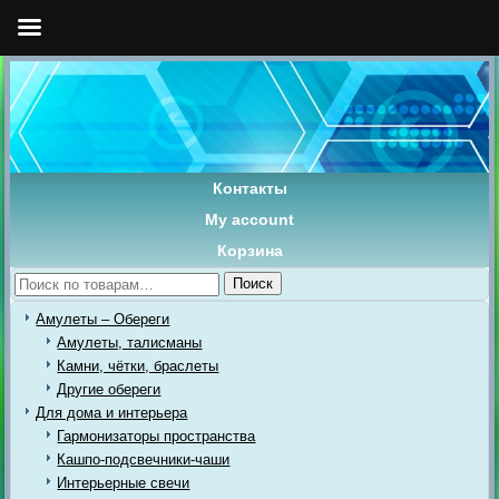
Контакты
My account
Корзина
Искать:
Поиск
Амулеты – Обереги
Амулеты, талисманы
Камни, чётки, браслеты
Другие обереги
Для дома и интерьера
Гармонизаторы пространства
Кашпо-подсвечники-чаши
Интерьерные свечи