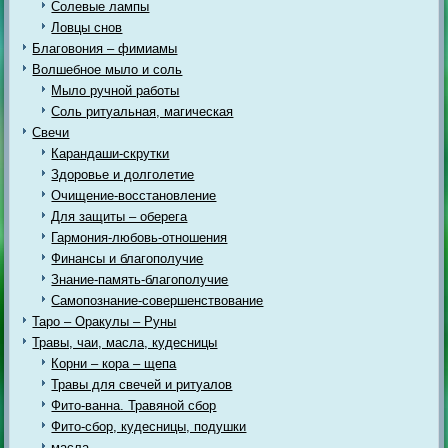
Солевые лампы
Ловцы снов
Благовония – фимиамы
Волшебное мыло и соль
Мыло ручной работы
Соль ритуальная, магическая
Свечи
Карандаши-скрутки
Здоровье и долголетие
Очищение-восстановление
Для защиты – оберега
Гармония-любовь-отношения
Финансы и благополучие
Знание-память-благополучие
Самопознание-совершенствование
Таро – Оракулы – Руны
Травы, чаи, масла, кудесницы
Корни – кора – щепа
Травы для свечей и ритуалов
Фито-ванна. Травяной сбор
Фито-сбор, кудесницы, подушки
масла