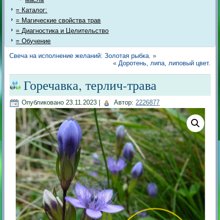
= Каталог:
= Магические свойства трав
= Диагностика и Целительство
= Обучение
Свеча на исполнение желаний: Золотая рыбка.
»
«
Доротень, липа, липовый цвет.
Горечавка, терлич-трава
Опубликовано
23.11.2023
|
Автор:
2226877