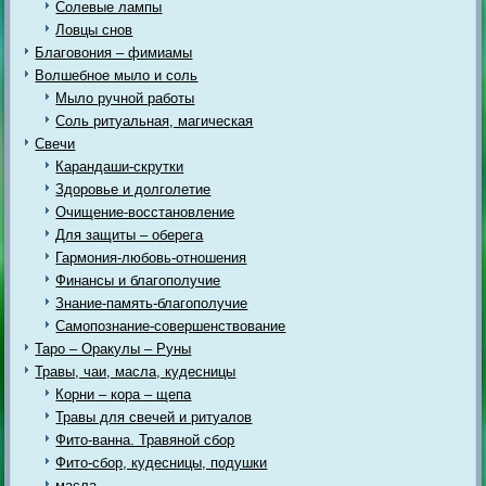
Солевые лампы
Ловцы снов
Благовония – фимиамы
Волшебное мыло и соль
Мыло ручной работы
Соль ритуальная, магическая
Свечи
Карандаши-скрутки
Здоровье и долголетие
Очищение-восстановление
Для защиты – оберега
Гармония-любовь-отношения
Финансы и благополучие
Знание-память-благополучие
Самопознание-совершенствование
Таро – Оракулы – Руны
Травы, чаи, масла, кудесницы
Корни – кора – щепа
Травы для свечей и ритуалов
Фито-ванна. Травяной сбор
Фито-сбор, кудесницы, подушки
масла