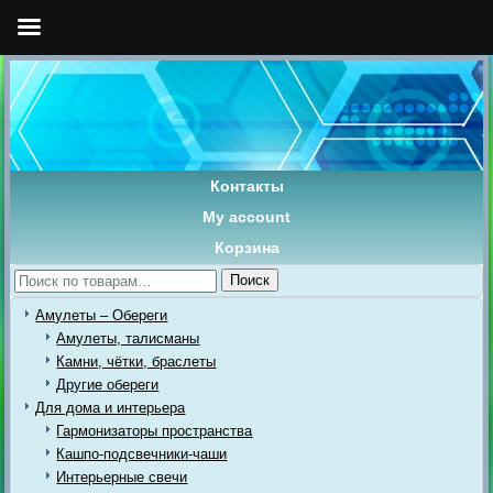
Контакты
My account
Корзина
Искать:
Поиск
Амулеты – Обереги
Амулеты, талисманы
Камни, чётки, браслеты
Другие обереги
Для дома и интерьера
Гармонизаторы пространства
Кашпо-подсвечники-чаши
Интерьерные свечи