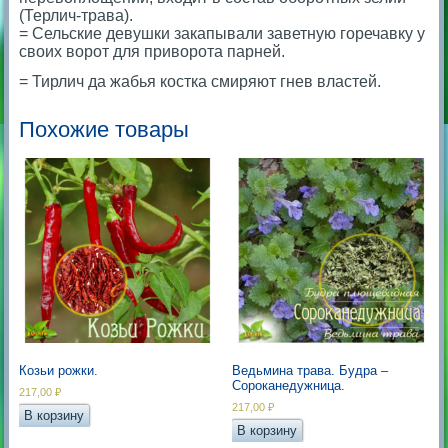
(Терлич-трава).
= Сельские девушки закапывали заветную горечавку у
своих ворот для приворота парней.
= Тирлич да жабья костка смиряют гнев властей.
Похожие товары
Козьи рожки.
Ведьмина трава. Будра –
Сороканедужница.
217,00
₽
217,00
₽
В корзину
В корзину