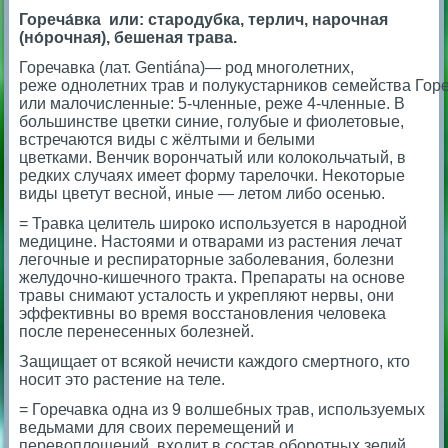
Гореча́вка
или: стародубка, терлич, нарочная
(но́рочная), бешеная трава.
Горечавка (лат. Gentiána)— род многолетних,
реже однолетних трав и полукустарников семейства Гор
или малочисленные: 5-членные, реже 4-членные. В
большинстве цветки синие, голубые и фиолетовые,
встречаются виды с жёлтыми и белыми
цветками. Венчик ворончатый или колокольчатый, в
редких случаях имеет форму тарелочки. Некоторые
виды цветут весной, иные — летом либо осенью.
= Травка целитель широко используется в народной
медицине. Настоями и отварами из растения лечат
легочные и респираторные заболевания, болезни
желудочно-кишечного тракта. Препараты на основе
травы снимают усталость и укрепляют нервы, они
эффективны во время восстановления человека
после перенесенных болезней.
Защищает от всякой нечисти каждого смертного, кто
носит это растение на теле.
= Горечавка одна из 9 волшебных трав, используемых
ведьмами для своих перемещений и
перевоплощений, входит в состав оборотных зелий