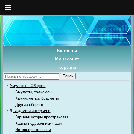
Контакты
My account
Корзина
Искать:
Поиск
Амулеты – Обереги
Амулеты, талисманы
Камни, чётки, браслеты
Другие обереги
Для дома и интерьера
Гармонизаторы пространства
Кашпо-подсвечники-чаши
Интерьерные свечи