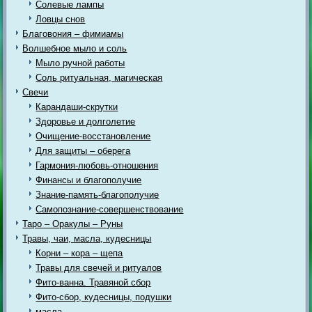
Солевые лампы
Ловцы снов
Благовония – фимиамы
Волшебное мыло и соль
Мыло ручной работы
Соль ритуальная, магическая
Свечи
Карандаши-скрутки
Здоровье и долголетие
Очищение-восстановление
Для защиты – оберега
Гармония-любовь-отношения
Финансы и благополучие
Знание-память-благополучие
Самопознание-совершенствование
Таро – Оракулы – Руны
Травы, чаи, масла, кудесницы
Корни – кора – щепа
Травы для свечей и ритуалов
Фито-ванна. Травяной сбор
Фито-сбор, кудесницы, подушки
масла