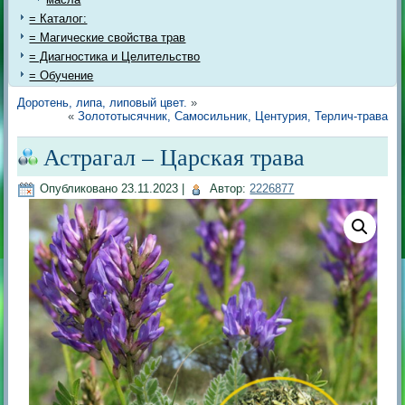
= Каталог:
= Магические свойства трав
= Диагностика и Целительство
= Обучение
Доротень, липа, липовый цвет.
»
«
Золототысячник, Самосильник, Центурия, Терлич-трава
Астрагал – Царская трава
Опубликовано
23.11.2023
|
Автор:
2226877