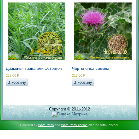
Драконья трава или Эстрагон
Чертополох семена
217,00
₽
217,00
₽
В корзину
В корзину
Copyright © 2011-2012
Powered by
WordPress
and
WordPress Theme
created with Artisteer.