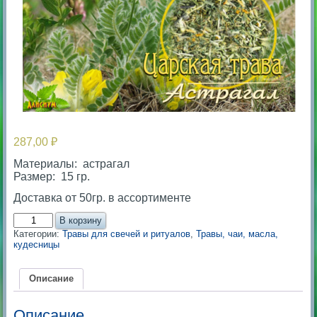
287,00
₽
Материалы: астрагал
Размер: 15 гр.
Доставка от 50гр. в ассортименте
Количество
В корзину
товара
Категории:
Травы для свечей и ритуалов
,
Травы, чаи, масла,
Астрагал
кудесницы
-
Царская
трава
Описание
Описание