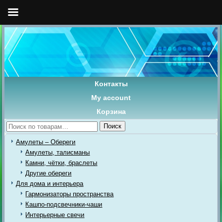
Контакты
My account
Корзина
Искать:
Поиск
Амулеты – Обереги
Амулеты, талисманы
Камни, чётки, браслеты
Другие обереги
Для дома и интерьера
Гармонизаторы пространства
Кашпо-подсвечники-чаши
Интерьерные свечи