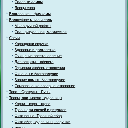
Солевые лампы
Ловцы снов
Благовония – фимиамы
Волшебное мыло и соль
Мыло ручной работы
Соль ритуальная, магическая
Свечи
Карандаши-скрутки
Здоровье и долголетие
Очищение-восстановление
Для защиты – оберега
Гармония-любовь-отношения
Финансы и благополучие
Знание-память-благополучие
Самопознание-совершенствование
Таро – Оракулы – Руны
Травы, чаи, масла, кудесницы
Корни – кора – щепа
Травы для свечей и ритуалов
Фито-ванна. Травяной сбор
Фито-сбор, кудесницы, подушки
масла