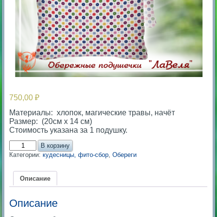
750,00
₽
Материалы: хлопок, магические травы, начёт
Размер: (20см х 14 см)
Стоимость указана за 1 подушку.
Количество
В корзину
товара
Категории:
кудесницы, фито-сбор
,
Обереги
Обережные
подушечки
-
Описание
ЛаВеля
Описание