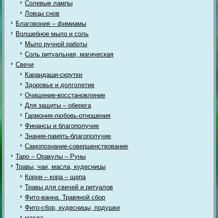
Солевые лампы
Ловцы снов
Благовония – фимиамы
Волшебное мыло и соль
Мыло ручной работы
Соль ритуальная, магическая
Свечи
Карандаши-скрутки
Здоровье и долголетие
Очищение-восстановление
Для защиты – оберега
Гармония-любовь-отношения
Финансы и благополучие
Знание-память-благополучие
Самопознание-совершенствование
Таро – Оракулы – Руны
Травы, чаи, масла, кудесницы
Корни – кора – щепа
Травы для свечей и ритуалов
Фито-ванна. Травяной сбор
Фито-сбор, кудесницы, подушки
масла