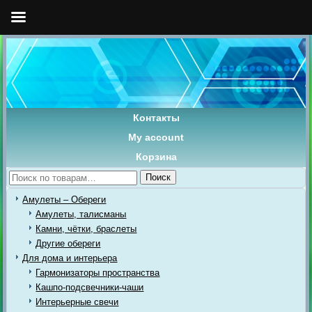
Контакты
My account
Корзина
Искать:
Поиск
Амулеты – Обереги
Амулеты, талисманы
Камни, чётки, браслеты
Другие обереги
Для дома и интерьера
Гармонизаторы пространства
Кашпо-подсвечники-чаши
Интерьерные свечи