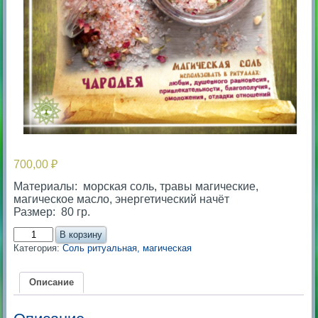
700,00
₽
Материалы: морская соль, травы магические,
магическое масло, энергетический начёт
Размер: 80 гр.
Количество
В корзину
товара
Категория:
Соль ритуальная, магическая
Магическая
соль
с
Описание
травами
Чародея.