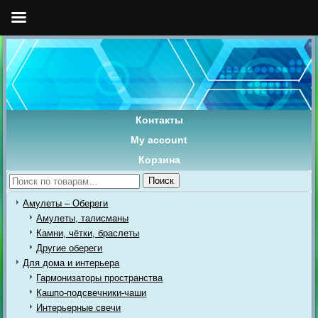
Контакты
My account
Корзина
Искать:
Поиск
Амулеты – Обереги
Амулеты, талисманы
Камни, чётки, браслеты
Другие обереги
Для дома и интерьера
Гармонизаторы пространства
Кашпо-подсвечники-чаши
Интерьерные свечи