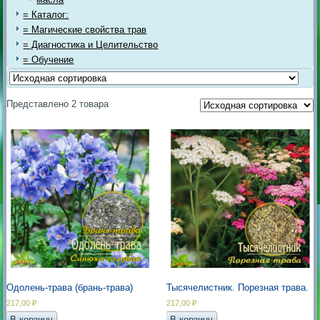
= Каталог:
= Магические свойства трав
= Диагностика и Целительство
= Обучение
Представлено 2 товара
Одолень-трава (брань-трава)
Тысячелистник. Порезная трава.
217,00
₽
217,00
₽
В корзину
В корзину