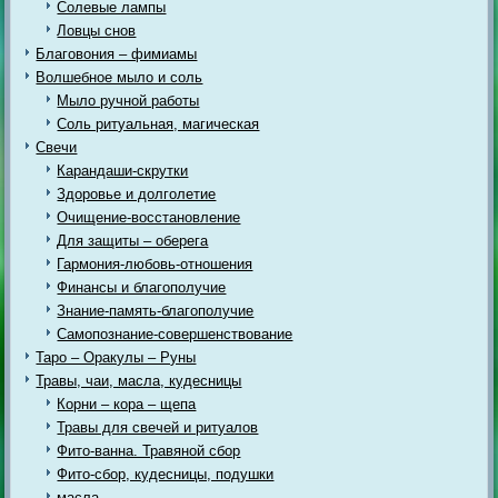
Солевые лампы
Ловцы снов
Благовония – фимиамы
Волшебное мыло и соль
Мыло ручной работы
Соль ритуальная, магическая
Свечи
Карандаши-скрутки
Здоровье и долголетие
Очищение-восстановление
Для защиты – оберега
Гармония-любовь-отношения
Финансы и благополучие
Знание-память-благополучие
Самопознание-совершенствование
Таро – Оракулы – Руны
Травы, чаи, масла, кудесницы
Корни – кора – щепа
Травы для свечей и ритуалов
Фито-ванна. Травяной сбор
Фито-сбор, кудесницы, подушки
масла